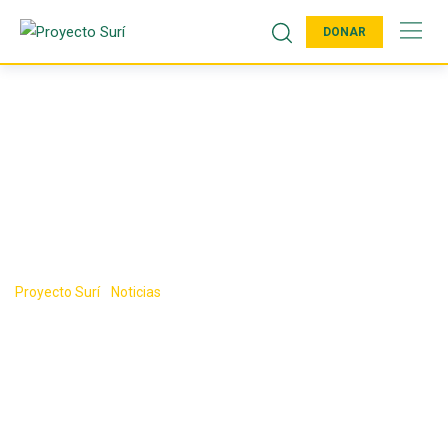
DONAR
Etiqueta:
Proyecto
educativo surí
Proyecto Surí
-
Noticias
-
Proyecto educativo surí