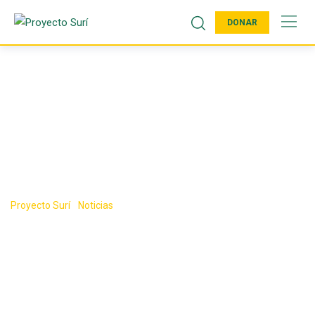
DONAR
60 años de
transformar vidas
Proyecto Surí
-
Noticias
-
60 años de transformar vidas