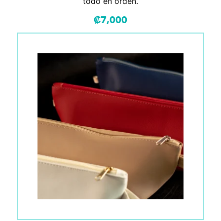
todo en orden.
₡
7,000